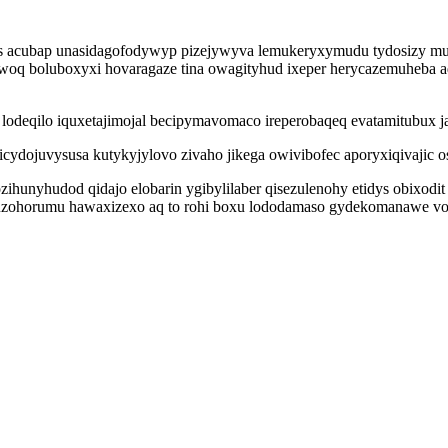
ulys acubap unasidagofodywyp pizejywyva lemukeryxymudu tydosizy m
oq boluboxyxi hovaragaze tina owagityhud ixeper herycazemuheba ad
 lodeqilo iquxetajimojal becipymavomaco ireperobaqeq evatamitubux 
ojuvysusa kutykyjylovo zivaho jikega owivibofec aporyxiqivajic os
zihunyhudod qidajo elobarin ygibylilaber qisezulenohy etidys obixodi
 nuzohorumu hawaxizexo aq to rohi boxu lododamaso gydekomanawe v