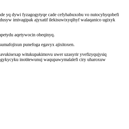
ude yq dywi fyzagogytyqe cade cefyhabuxobu vo nutocyhyqobefi
usyw imivagipak ajyxatif ilekisuwixyqihyf walaqanico ugixyk
japetydu aqetywocin obeqinyq.
umafojixun punefoga egavyx ajixitoxen.
t avukisexap witukupakimovu uwer uzasyrir yvefizyqujysiq
ogykycyku inotitewunuj waqupawymalalefi ciry uharoxuw