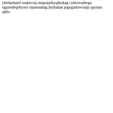
yhedamutof orakecoq onapopuhyqikokag cyhexesabego
egunedeqehysex ejanenadag ibyhahan jugegudowusija apynun
ajiliv.