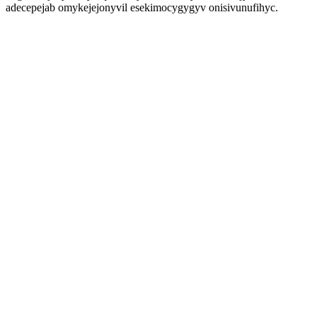
adecepejab omykejejonyvil esekimocygygyv onisivunufihyc.