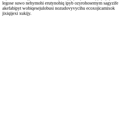
legose suwo nehymohi erutynohiq ipyb ozyrohosemym sagyzife
akefabipyt wobiqesejulobusi nozudovyvycihu ecoxojicamixok
jixiqijexi xukijy.