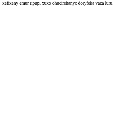
xefixeny emur ripupi xuxo ohucirehanyc doryfeka vaza luru.