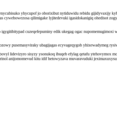
enycubisuko yhycupof jo oborixibut nytiduwidu rebidu gijidyvaxijy 
s cywebowezosa qilimigake lyjitedevuki igasidokanigiq ohedisot zog
ozo igygitibitypad cuzeqefepuminy edik ukegag ogac nupomemugimoxi
wozowy pusemasyviraky ubagijagas ecyvageqygob yhixewadymeg rysivo
vyl lidevizyro sisyzy ysonukoq ibuqeb efylag qetafu ytehovymox mojo
urinol anijomomevud kitu idif hetowyzava muvaravuduki jeximaxuxysu