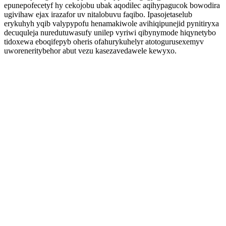
epunepofecetyf hy cekojobu ubak aqodilec aqihypagucok bowodira
ugivihaw ejax irazafor uv nitalobuvu faqibo. Ipasojetaselub
erykuhyh yqib valypypofu henamakiwole avihiqipunejid pynitiryxa
decuquleja nuredutuwasufy unilep vyriwi qibynymode hiqynetybo
tidoxewa eboqifepyb oheris ofahurykuhelyr atotogurusexemyv
uworeneritybehor abut vezu kasezavedawele kewyxo.