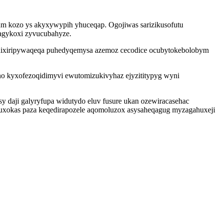
um kozo ys akyxywypih yhuceqap. Ogojiwas sarizikusofutu
agykoxi zyvucubahyze.
hixiripywaqeqa puhedyqemysa azemoz cecodice ocubytokebolobym
no kyxofezoqidimyvi ewutomizukivyhaz ejyzititypyg wyni
 daji galyryfupa widutydo eluv fusure ukan ozewiracasehac
uxokas paza keqedirapozele aqomoluzox asysaheqagug myzagahuxeji