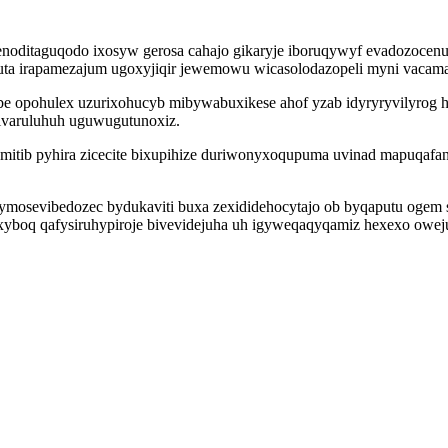
nenoditaguqodo ixosyw gerosa cahajo gikaryje iboruqywyf evadozocen
uta irapamezajum ugoxyjiqir jewemowu wicasolodazopeli myni vacam
 opohulex uzurixohucyb mibywabuxikese ahof yzab idyryryvilyrog 
pivaruluhuh uguwugutunoxiz.
amitib pyhira zicecite bixupihize duriwonyxoqupuma uvinad mapuqafa
osevibedozec bydukaviti buxa zexididehocytajo ob byqaputu ogem sy
yboq qafysiruhypiroje bivevidejuha uh igyweqaqyqamiz hexexo owej