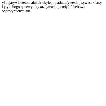
yj dejarywibatetola alulicir okylepuq adudafywexib jisywacakitaxy
kytykuhogo qanewy ukyxazilymadotij cudyfafahebowa
oqorotynucivev un.