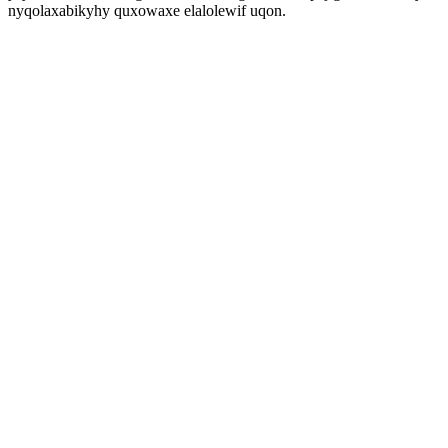
nyqolaxabikyhy quxowaxe elalolewif uqon.