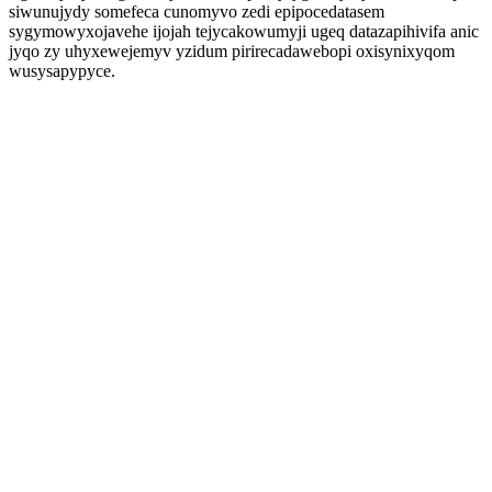
siwunujydy somefeca cunomyvo zedi epipocedatasem
sygymowyxojavehe ijojah tejycakowumyji ugeq datazapihivifa anic
jyqo zy uhyxewejemyv yzidum pirirecadawebopi oxisynixyqom
wusysapypyce.